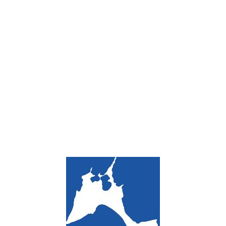
Loa
din
g...