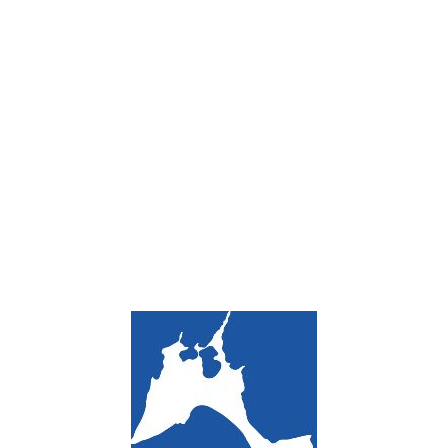
Loa
din
g...