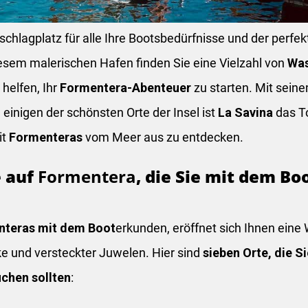
chlagplatz für alle Ihre Bootsbedürfnisse und der perfe
iesem malerischen Hafen finden Sie eine Vielzahl von
Was
 helfen, Ihr
Formentera-Abenteuer
zu starten. Mit sei
nigen der schönsten Orte der Insel ist
La Savina
das To
it
Formenteras
vom Meer aus zu entdecken.
e auf
Formentera
, die Sie mit dem B
nteras
mit dem Boot
erkunden, eröffnet sich Ihnen eine W
 und versteckter Juwelen. Hier sind
sieben Orte, die S
chen sollten
: