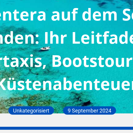
ntera auf dem 
den: Ihr Leitfad
taxis, Bootstou
Küstenabenteue
Unkategorisiert
9 September 2024