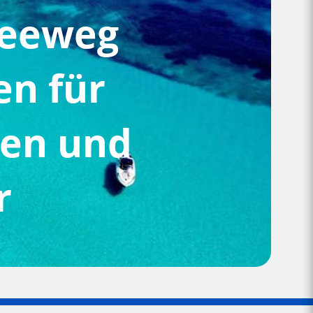
Seeweg
en für
ren und
r