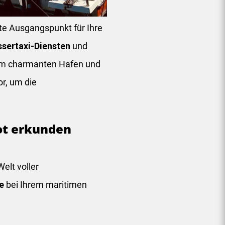
kte Ausgangspunkt für Ihre
sertaxi-Diensten
und
nem charmanten Hafen und
r, um die
oot erkunden
elt voller
ie
bei Ihrem maritimen